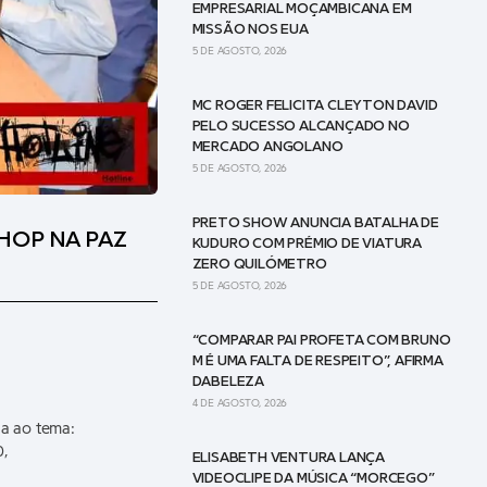
EMPRESARIAL MOÇAMBICANA EM
MISSÃO NOS EUA
5 DE AGOSTO, 2026
MC ROGER FELICITA CLEYTON DAVID
PELO SUCESSO ALCANÇADO NO
MERCADO ANGOLANO
5 DE AGOSTO, 2026
PRETO SHOW ANUNCIA BATALHA DE
HOP NA PAZ
KUDURO COM PRÉMIO DE VIATURA
ZERO QUILÓMETRO
5 DE AGOSTO, 2026
“COMPARAR PAI PROFETA COM BRUNO
M É UMA FALTA DE RESPEITO”, AFIRMA
DABELEZA
4 DE AGOSTO, 2026
a ao tema:
0,
ELISABETH VENTURA LANÇA
VIDEOCLIPE DA MÚSICA “MORCEGO”