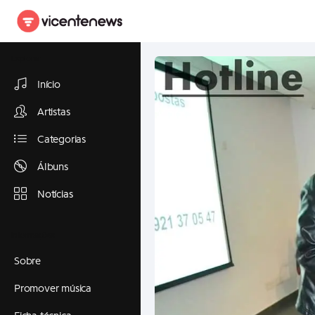
Explorar
Início
Artistas
Categorias
Álbuns
Notícias
Informações
Sobre
Promover música