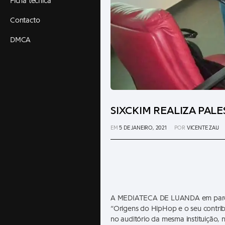
Ficha técnica
Contacto
DMCA
SIXCKIM REALIZA PAL
EM
5 DE JANEIRO, 2021
POR
VICENTE ZAU
A MEDIATECA DE LUANDA em parceri
“Origens do HipHop e o seu contribu
no auditório da mesma instituição,