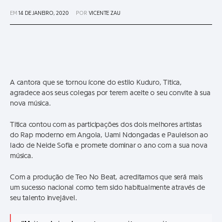
EM
14 DE JANEIRO, 2020
POR
VICENTE ZAU
A cantora que se tornou ícone do estilo Kuduro, Titica,
agradece aos seus colegas por terem aceite o seu convite à sua
nova música.
Titica contou com as participações dos dois melhores artistas
do Rap moderno em Angola, Uami Ndongadas e Paulelson ao
lado de Neide Sofia e promete dominar o ano com a sua nova
música.
Com a produção de Teo No Beat, acreditamos que será mais
um sucesso nacional como tem sido habitualmente através de
seu talento invejável.