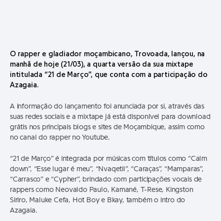
O rapper e gladiador moçambicano, Trovoada, lançou, na
manhã de hoje (21/03), a quarta versão da sua mixtape
intitulada “21 de Março”, que conta com a participação do
Azagaia.
A informação do lançamento foi anunciada por si, através das
suas redes sociais e a mixtape já está disponível para download
grátis nos principais blogs e sites de Moçambique, assim como
no canal do rapper no Youtube.
“21 de Março” é integrada por músicas com títulos como “Calm
down”, “Esse lugar é meu”, “Nvaqetil”, “Caraças”, “Mamparas”,
“Carrasco” e “Cypher”, brindado com participações vocais de
rappers como Neovaldo Paulo, Kamané, T-Rese, Kingston
Siriro, Maluke Cefa, Hot Boy e Bkay, também o intro do
Azagaia.