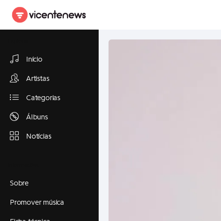
Explorar
Início
Artistas
Categorias
Álbuns
Notícias
Informações
Sobre
Promover música