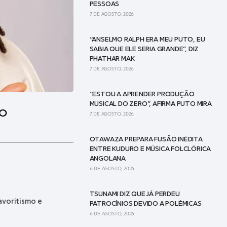
PESSOAS
7 DE AGOSTO, 2026
“ANSELMO RALPH ERA MEU PUTO, EU
SABIA QUE ELE SERIA GRANDE”, DIZ
PHATHAR MAK
7 DE AGOSTO, 2026
“ESTOU A APRENDER PRODUÇÃO
MUSICAL DO ZERO”, AFIRMA PUTO MIRA
TO
7 DE AGOSTO, 2026
OTAWAZA PREPARA FUSÃO INÉDITA
ENTRE KUDURO E MÚSICA FOLCLÓRICA
ANGOLANA
6 DE AGOSTO, 2026
TSUNAMI DIZ QUE JÁ PERDEU
avoritismo e
PATROCÍNIOS DEVIDO A POLÉMICAS
6 DE AGOSTO, 2026