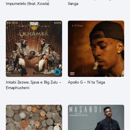
Impumelelo (feat. Xowla)
Ilanga
Inkabi Zezwe, Sjava e Big Zulu –
Apollo G – N´ta Txiga
Emaphusheni