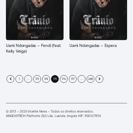
Uami Ndongadas – Fendi (feat.
Uami Ndongadas – Espera
Kelly Veiga)
1
…
173
174
175
176
177
…
268
© 2013 – 2026 Vicente News – Todos os direitos reservados.
ANGOVITECH
Platforms (SU) Lda. Luanda, Angola NIF: 5001277014