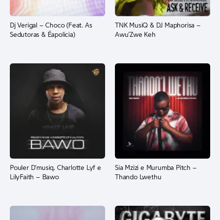
Dj Verigal – Choco (Feat. As
TNK MusiQ & DJ Maphorisa –
Sedutoras & Éapolicia)
Awu’Zwe Keh
Pouler D’musiq, Charlotte Lyf e
Sia Mzizi e Murumba Pitch –
LilyFaith – Bawo
Thando Lwethu