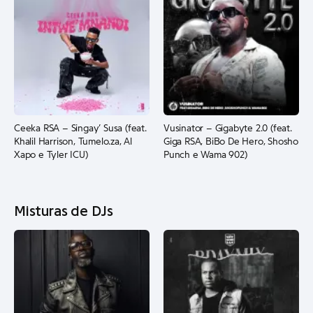
Ceeka RSA – Singay’ Susa (feat.
Vusinator – Gigabyte 2.0 (feat.
Khalil Harrison, Tumelo.za, Al
Giga RSA, BiBo De Hero, Shosho
Xapo e Tyler ICU)
Punch e Wama 902)
Misturas de DJs