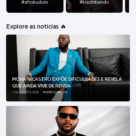
#afrokuduro
#kizombando
Explore as notícias 🔥
MONA NICASTRO EXPÕE DIFICULDADES E REVELA
QUE AINDA VIVE DE RENDA
7 DE AGOSTO, 2026
MAURÍCIO KALEYA